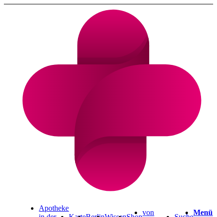
Cannabis Rezept & Blüten
CannaZen.de
Apotheke
von
Menü
in der
Karte
Berlin
Wissen
Shop
Suche