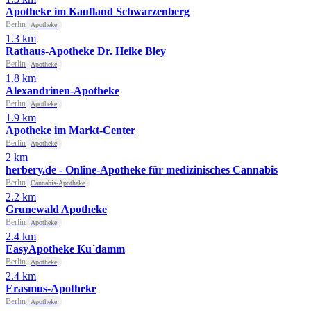
Apotheke im Kaufland Schwarzenberg
Berlin
Apotheke
1.3 km
Rathaus-Apotheke Dr. Heike Bley
Berlin
Apotheke
1.8 km
Alexandrinen-Apotheke
Berlin
Apotheke
1.9 km
Apotheke im Markt-Center
Berlin
Apotheke
2 km
herbery.de - Online-Apotheke für medizinisches Cannabis
Berlin
Cannabis-Apotheke
2.2 km
Grunewald Apotheke
Berlin
Apotheke
2.4 km
EasyApotheke Ku´damm
Berlin
Apotheke
2.4 km
Erasmus-Apotheke
Berlin
Apotheke