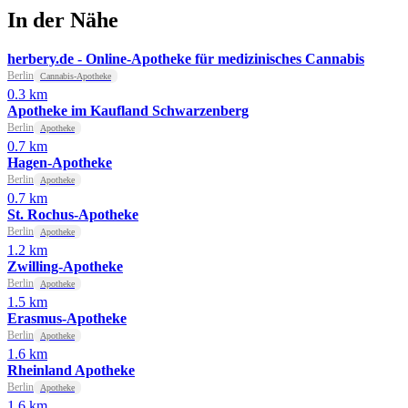
In der Nähe
herbery.de - Online-Apotheke für medizinisches Cannabis
Berlin
Cannabis-Apotheke
0.3 km
Apotheke im Kaufland Schwarzenberg
Berlin
Apotheke
0.7 km
Hagen-Apotheke
Berlin
Apotheke
0.7 km
St. Rochus-Apotheke
Berlin
Apotheke
1.2 km
Zwilling-Apotheke
Berlin
Apotheke
1.5 km
Erasmus-Apotheke
Berlin
Apotheke
1.6 km
Rheinland Apotheke
Berlin
Apotheke
1.6 km