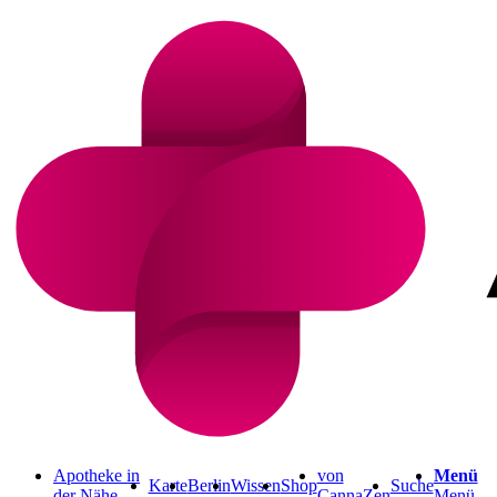
Apotheke in
von
Menü
Karte
Berlin
Wissen
Shop
Suche
der Nähe
CannaZen
Menü