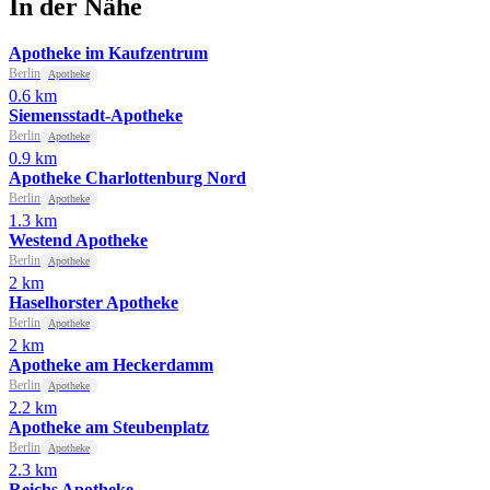
In der Nähe
Apotheke im Kaufzentrum
Berlin
Apotheke
0.6 km
Siemensstadt-Apotheke
Berlin
Apotheke
0.9 km
Apotheke Charlottenburg Nord
Berlin
Apotheke
1.3 km
Westend Apotheke
Berlin
Apotheke
2 km
Haselhorster Apotheke
Berlin
Apotheke
2 km
Apotheke am Heckerdamm
Berlin
Apotheke
2.2 km
Apotheke am Steubenplatz
Berlin
Apotheke
2.3 km
Reichs Apotheke