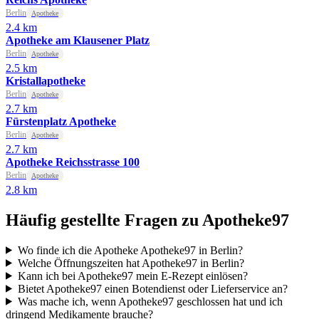
Berlin
Apotheke
2.4 km
Apotheke am Klausener Platz
Berlin
Apotheke
2.5 km
Kristallapotheke
Berlin
Apotheke
2.7 km
Fürstenplatz Apotheke
Berlin
Apotheke
2.7 km
Apotheke Reichsstrasse 100
Berlin
Apotheke
2.8 km
Häufig gestellte Fragen zu Apotheke97
Wo finde ich die Apotheke Apotheke97 in Berlin?
Welche Öffnungszeiten hat Apotheke97 in Berlin?
Kann ich bei Apotheke97 mein E-Rezept einlösen?
Bietet Apotheke97 einen Botendienst oder Lieferservice an?
Was mache ich, wenn Apotheke97 geschlossen hat und ich
dringend Medikamente brauche?