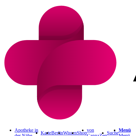
Apotheke in
von
Menü
Karte
Berlin
Wissen
Shop
Suche
der Nähe
CannaZen
Menü