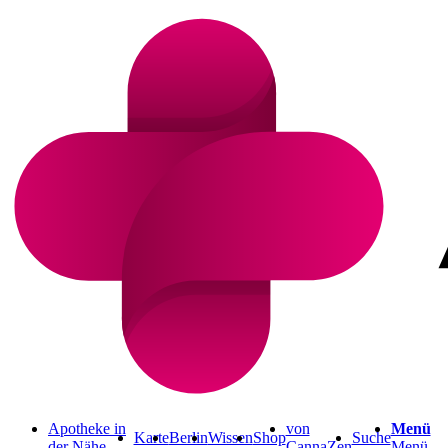
Apotheke in
von
Menü
Karte
Berlin
Wissen
Shop
Suche
der Nähe
CannaZen
Menü