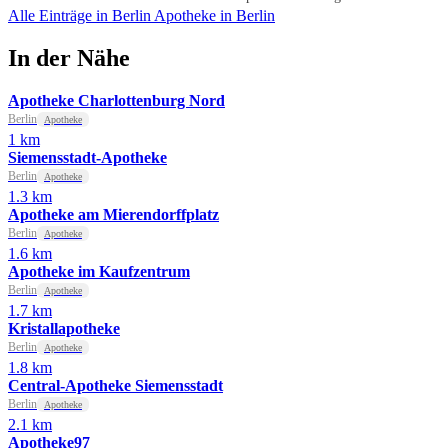
Alle Einträge in Berlin
Apotheke in Berlin
In der Nähe
Apotheke Charlottenburg Nord
Berlin
Apotheke
1 km
Siemensstadt-Apotheke
Berlin
Apotheke
1.3 km
Apotheke am Mierendorffplatz
Berlin
Apotheke
1.6 km
Apotheke im Kaufzentrum
Berlin
Apotheke
1.7 km
Kristallapotheke
Berlin
Apotheke
1.8 km
Central-Apotheke Siemensstadt
Berlin
Apotheke
2.1 km
Apotheke97