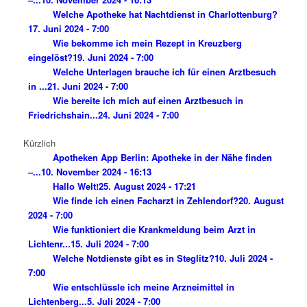
Welche Apotheke hat Nachtdienst in Charlottenburg?
17. Juni 2024 - 7:00
Wie bekomme ich mein Rezept in Kreuzberg
eingelöst?
19. Juni 2024 - 7:00
Welche Unterlagen brauche ich für einen Arztbesuch
in ...
21. Juni 2024 - 7:00
Wie bereite ich mich auf einen Arztbesuch in
Friedrichshain...
24. Juni 2024 - 7:00
Kürzlich
Apotheken App Berlin: Apotheke in der Nähe finden
–...
10. November 2024 - 16:13
Hallo Welt!
25. August 2024 - 17:21
Wie finde ich einen Facharzt in Zehlendorf?
20. August
2024 - 7:00
Wie funktioniert die Krankmeldung beim Arzt in
Lichtenr...
15. Juli 2024 - 7:00
Welche Notdienste gibt es in Steglitz?
10. Juli 2024 -
7:00
Wie entschlüssle ich meine Arzneimittel in
Lichtenberg...
5. Juli 2024 - 7:00