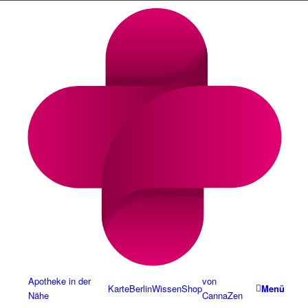
Cannabis Rezept & Blüten
CannaZen.de
Apotheke in der
von
Karte
Berlin
Wissen
Shop
Menü
Nähe
CannaZen