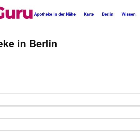
Cannabis Rezept & Blüten
CannaZen.de
Apotheke in der Nähe
Karte
Berlin
Wissen
ke in Berlin