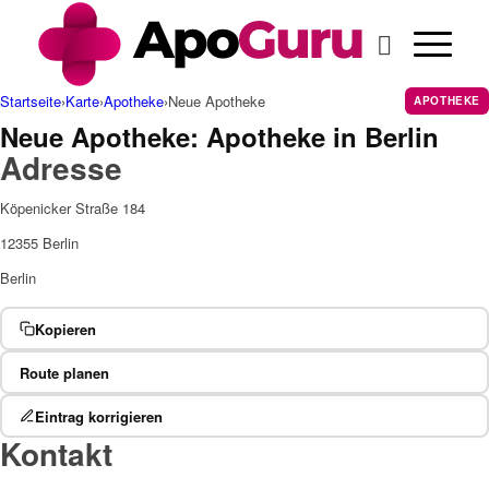
Cannabis Rezept & Blüten
CannaZen.de
Startseite
›
Karte
›
Apotheke
›
Neue Apotheke
APOTHEKE
Neue Apotheke: Apotheke in Berlin
Adresse
Köpenicker Straße 184
12355 Berlin
Berlin
Kopieren
Route planen
Eintrag korrigieren
Kontakt