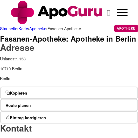
Cannabis Rezept & Blüten
CannaZen.de
Startseite
›
Karte
›
Apotheke
›
Fasanen-Apotheke
APOTHEKE
Fasanen-Apotheke: Apotheke in Berlin
Adresse
Uhlandstr. 158
10719 Berlin
Berlin
Kopieren
Route planen
Eintrag korrigieren
Kontakt